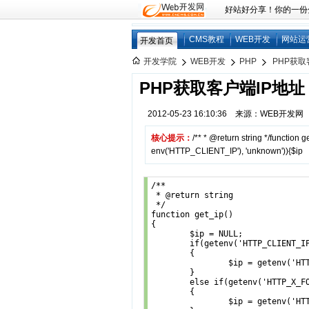
好站好分享！你的一份分享
CMS教程
WEB开发
网站运
开发首页
开发学院
WEB开发
PHP
PHP获取
PHP获取客户端IP地址
2012-05-23 16:10:36 来源：WEB开发
核心提示：
/** * @return string */functio
env('HTTP_CLIENT_IP'), 'unknown')){$ip
/**

 * @return string

 */

function get_ip()

{

	$ip = NULL;

	if(getenv('HTTP_CLIENT_IP') && strcasecmp(getenv('HTTP_CLIENT_IP'), 'unknown'))

	{

		$ip = getenv('HTTP_CLIENT_IP');

	}

	else if(getenv('HTTP_X_FORWARDED_FOR') && strcasecmp(getenv('HTTP_X_FORWARDED_FOR'), 'unknown'))

	{

		$ip = getenv('HTTP_X_FORWARDED_FOR');
