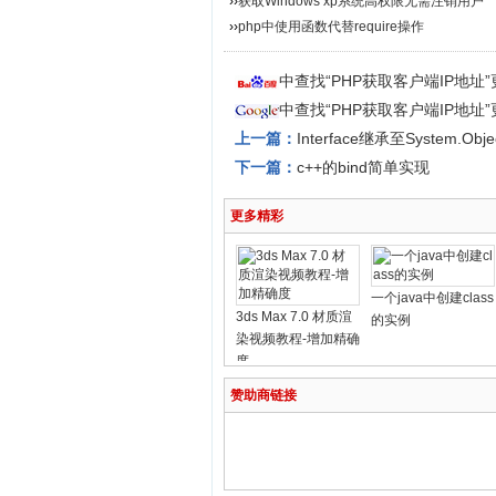
››
获取Windows xp系统高权限无需注销用户
››
php中使用函数代替require操作
中查找“PHP获取客户端IP地址
中查找“PHP获取客户端IP地址
上一篇：
Interface继承至System.Obj
下一篇：
c++的bind简单实现
更多精彩
一个java中创建class
3ds Max 7.0 材质渲
的实例
染视频教程-增加精确
度
赞助商链接