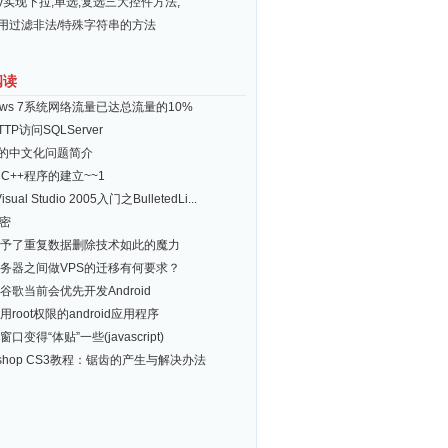
ery实现下拉,单选,复选三大控件方法,
常用过滤非法/特殊字符串的方法
阅读
dows 7系统网络流量已达总流量的10%
TP访问SQLServer
ux 的中文化问题简介
al C++程序的建立~~1
isual Studio 2005入门之BulletedLi...
加密
予了重复数据删除技术如此的魔力
务器之间做VPS的迁移有何要求？
谷歌当前会优先开发Android
root权限的android应用程序
口变得“体贴”一些(javascript)
toshop CS3教程：锯齿的产生与解决办法