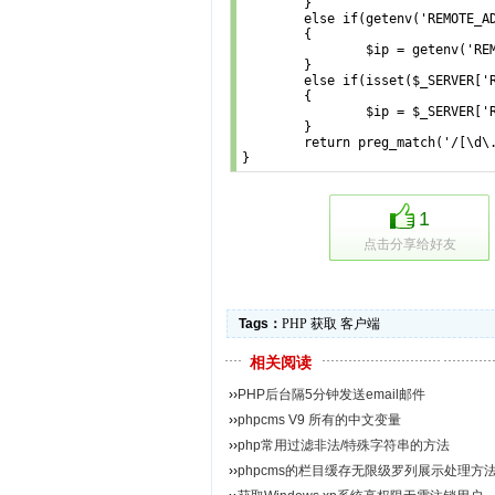
	}

	else if(getenv('REMOTE_ADDR') && strcasecmp(getenv('REMOTE_ADDR'), 'unknown'))

	{

		$ip = getenv('REMOTE_ADDR');

	}

	else if(isset($_SERVER['REMOTE_ADDR']) && $_SERVER['REMOTE_ADDR'] && strcasecmp($_SERVER['REMOTE_ADDR'], 'unknown'))

	{

		$ip = $_SERVER['REMOTE_ADDR'];

	}

	return preg_match('/[\d\.]{7,15}/', $ip, $matchs) ? $matchs[0] : 'unknown';

1
点击分享给好友
Tags：
PHP
获取
客户端
相关阅读
››
PHP后台隔5分钟发送email邮件
››
phpcms V9 所有的中文变量
››
php常用过滤非法/特殊字符串的方法
››
phpcms的栏目缓存无限级罗列展示处理方