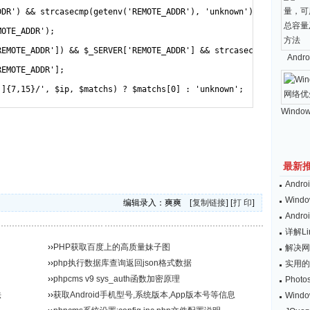
And
Windo
最新
And
Wind
编辑录入：爽爽 [
复制链接
] [
打 印
]
And
详解L
››
PHP获取百度上的高质量妹子图
解决网
››
php执行数据库查询返回json格式数据
实用的
››
phpcms v9 sys_auth函数加密原理
Pho
法
››
获取Android手机型号,系统版本,App版本号等信息
Win