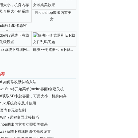
Photoshop调出内衣美
女...
roid获取SD卡总容
量...
ws7系统下有线网...
解决FF浏览器和IE下载...
推荐
roid 如何修改默认输入法
ows 8中将开始菜单(metro界面)创建关机...
roid获取SD卡总容量，可用大小，机身内存...
inux 系统命令及其使用
页内容无法复制
Win 7远程桌面连接技巧
toshop调出内衣美女照柔美效果
dows7系统下有线网络优先级设置