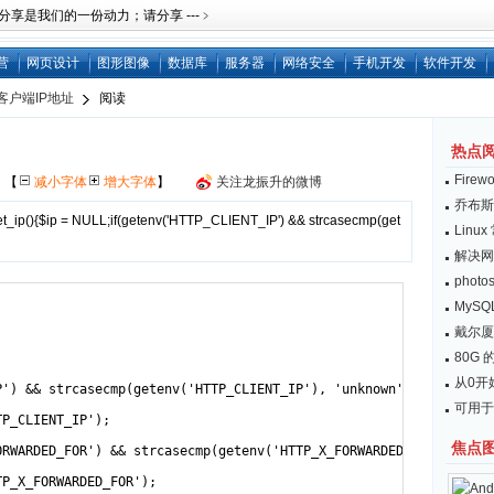
是我们的一份动力；请分享 ---﹥
营
网页设计
图形图像
数据库
服务器
网络安全
手机开发
软件开发
客户端IP地址
阅读
热点
Fire
网
【
减小字体
增大字体
】
关注龙振升的微博
乔布斯：
n get_ip(){$ip = NULL;if(getenv('HTTP_CLIENT_IP') && strcasecmp(get
Lin
解决网
pho
MySQL
戴尔厦
80G 的
从0开始
可用于
焦点