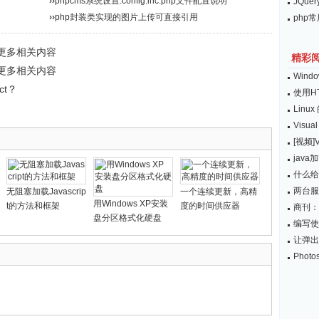
››
phpcms系统设置:config.inc.php文件配置说明
JQu
››
php封装类实现的图片上传可直接引用
php
”更多相关内容
精彩
”更多相关内容
Win
ect？
使用HT
Lin
Visu
[视频]V
java
什么给
两台服
无阻塞加载Javascrip
一个连续更新，高精
用Windows XP安装
t的方法和框架
度的时间供应器
商刊：
盘分区格式化硬盘
编写使用
让弹出窗
Pho