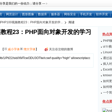
是我们的一份动力；请分享 ---﹥
营
网页设计
图形图像
数据库
服务器
网络安全
手机开发
软件开发
]PHP100视频教程23：PHP面向对象开发的学...
阅读
视频教程23：PHP面向对象开发的学习
热点
PHP
ul l
网
【
减小字体
增大字体
】
关注谷汶锴的微博
Linu
b/1/Pt/22/sid/XMTcwODU3OTIw/v.swf quality="high" allowscriptacc
通过远
插入对
Exc
kmix
如何更
如何绕开
一个简
焦点