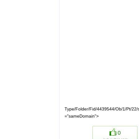
Type/Folder/Fid/4439544/Ob/1/Pt/22/
="sameDomain">
0