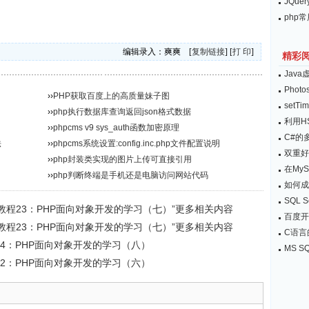
JQu
php
编辑录入：爽爽 [
复制链接
] [
打 印
]
精彩
Jav
Pho
››
PHP获取百度上的高质量妹子图
setTi
››
php执行数据库查询返回json格式数据
利用HS
››
phpcms v9 sys_auth函数加密原理
C#的
法
››
phpcms系统设置:config.inc.php文件配置说明
双重好
››
php封装类实现的图片上传可直接引用
在My
››
php判断终端是手机还是电脑访问网站代码
如何成
SQL 
视频教程23：PHP面向对象开发的学习（七）”更多相关内容
百度开
视频教程23：PHP面向对象开发的学习（七）”更多相关内容
C语言
程24：PHP面向对象开发的学习（八）
MS 
程22：PHP面向对象开发的学习（六）