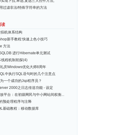
ery实现下拉,单选,复选三大控件方法,
常用过滤非法/特殊字符串的方法
阅读
a虚拟机体系结构
toshop新手教程:快速上色小技巧
me 方法
QLDB 进行Hibernate单元测试
多线程机制初探(4)
礼庆Windows优化大师8周年
SQL中执行SQL语句时的几个注意点
为一个成功的Jsp程序员？
Server 2000之日志传送功能 - 设定
放平台：在初级网民与中小网站间权衡...
的预处理程序与注释
SQL基础教程：移动数据库