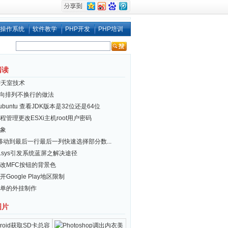
操作系统
软件教学
PHP开发
PHP培训
阅读
聊天室技术
i 横向排列不换行的做法
x/ubuntu 查看JDK版本是32位还是64位
程管理更改ESXi主机root用户密码
象
el移动到最后一行最后一列快速选择部分数...
er.sys引发系统蓝屏之解决途径
改MFC按钮的背景色
Google Play地区限制
单的外挂制作
图片