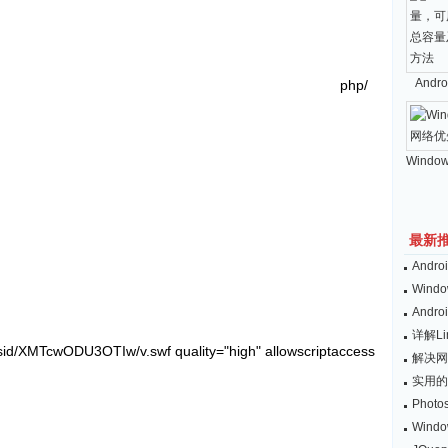
And
php/
Windo
最新
And
Wind
And
详解L
sid/XMTcwODU3OTIw/v.swf quality="high" allowscriptaccess
解决网
实用的
Pho
Win