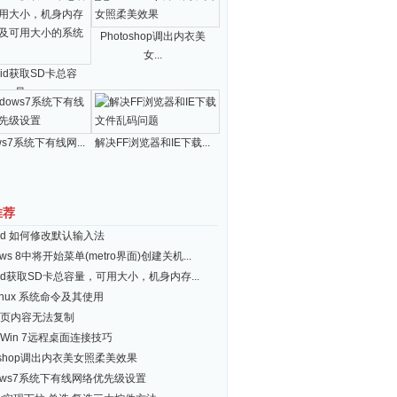
Photoshop调出内衣美
女...
roid获取SD卡总容
量...
ws7系统下有线网...
解决FF浏览器和IE下载...
推荐
roid 如何修改默认输入法
ows 8中将开始菜单(metro界面)创建关机...
roid获取SD卡总容量，可用大小，机身内存...
inux 系统命令及其使用
页内容无法复制
Win 7远程桌面连接技巧
toshop调出内衣美女照柔美效果
dows7系统下有线网络优先级设置