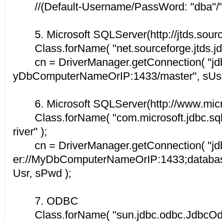
//(Default-Username/PassWord: "dba"/"
5. Microsoft SQLServer(http://jtds.sourc
Class.forName( "net.sourceforge.jtds.jdb
cn = DriverManager.getConnection( "jdbc:
yDbComputerNameOrIP:1433/master", sUsr
6. Microsoft SQLServer(http://www.micr
Class.forName( "com.microsoft.jdbc.sq
river" );
cn = DriverManager.getConnection( "jdbc
er://MyDbComputerNameOrIP:1433;databa
Usr, sPwd );
7. ODBC
Class.forName( "sun.jdbc.odbc.JdbcOdbc