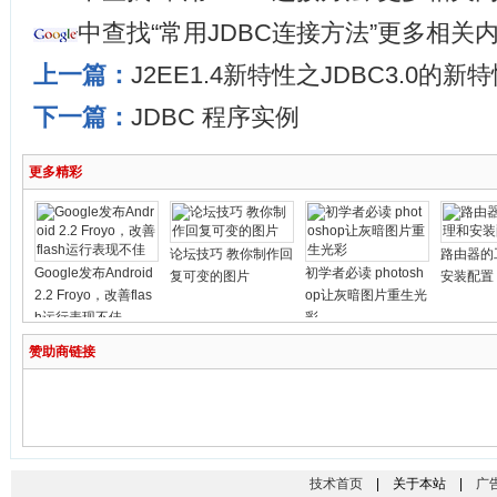
中查找“常用JDBC连接方法”更多相关
上一篇：
J2EE1.4新特性之JDBC3.0的新
下一篇：
JDBC 程序实例
更多精彩
论坛技巧 教你制作回
路由器的
Google发布Android
初学者必读 photosh
复可变的图片
安装配置
2.2 Froyo，改善flas
op让灰暗图片重生光
h运行表现不佳
彩
赞助商链接
技术首页
| 关于本站 |
广