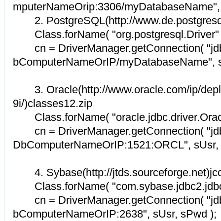
mputerNameOrip:3306/myDatabaseName", s
2. PostgreSQL(http://www.de.postgresql.
Class.forName( "org.postgresql.Driver" 
cn = DriverManager.getConnection( "jdb
bComputerNameOrIP/myDatabaseName", sU
3. Oracle(http://www.oracle.com/ip/depl
9i/)classes12.zip
Class.forName( "oracle.jdbc.driver.Oracl
cn = DriverManager.getConnection( "jdb
DbComputerNameOrIP:1521:ORCL", sUsr, 
4. Sybase(http://jtds.sourceforge.net)jco
Class.forName( "com.sybase.jdbc2.jdbc.
cn = DriverManager.getConnection( "jd
bComputerNameOrIP:2638", sUsr, sPwd );