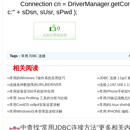
Connection cn = DriverManager.getConne
c:" + sDsn, sUsr, sPwd );
0
点击分享给好友
Tags：
常用
JDBC
连接
相关阅读
››
常用的Windows 7操作系统实用技巧
››
JDBC 连接 11gr2
››
连接各种数据库的URL和DRIVER
››
连接上192.168.1
››
常用诺基亚S60手机软件应用
››
常用iPhone手机
››
常用 Java Profiling 工具的分析与比较
››
常用JS验证函数总
››
常用CentOS vsftpd安装设置讲解
››
常用的Linux shel
››
常用Windows任务管理器进程详解
››
常用 IPHONE 编
中查找“常用JDBC连接方法”更多相关