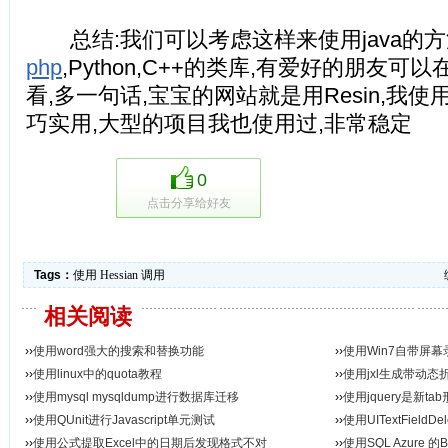
总结:我们可以考虑这样来使用java的方法,He
php
,Python,C++的类库,有爱好的朋友可以在
看,多一句话,宝宝的网站就是用Resin,我使用
巧实用,大型的项目我也使用过,非常稳定
0
点击分享给好友
Tags：
使用
Hessian
调用
相关阅读
››
使用word强大的搜索和替换功能
››
使用Win7自带屏
››
使用linux中的quota教程
››
使用jxl生成带动态折
››
使用mysql mysqldump进行数据库迁移
››
使用jquery是新ta
››
使用QUnit进行Javascript单元测试
››
使用UITextFieldD
››
使用公式提取Excel中的日期后发现格式不对
››
使用SQL Azure 的