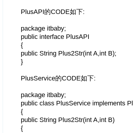
PlusAPI的CODE如下:
package itbaby;
public interface PlusAPI
{
public String Plus2Str(int A,int B);
}
PlusService的CODE如下:
package itbaby;
public class PlusService implements P
{
public String Plus2Str(int A,int B)
{