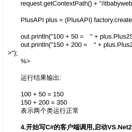
request.getContextPath() + "/itbabywebs
PlusAPI plus = (PlusAPI) factory.create(P
out.println("100 + 50 = " + plus.Plus2St
out.println("150 + 200 = " + plus.Plus2
>");
%>
运行结果输出:
100 + 50 = 150
150 + 200 = 350
表示两个类运行正常
4.开始写C#的客户端调用,启动VS.Net20