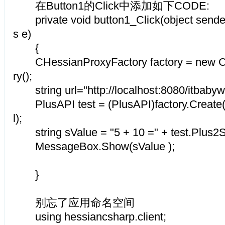
在Button1的Click中添加如下CODE:
private void button1_Click(object sende
s e)
{
CHessianProxyFactory factory = new C
ry();
string url="http://localhost:8080/itbabyw
PlusAPI test = (PlusAPI)factory.Create(t
l);
string sValue = "5 + 10 =" + test.Plus2St
MessageBox.Show(sValue );
}
别忘了应用命名空间
using hessiancsharp.client;