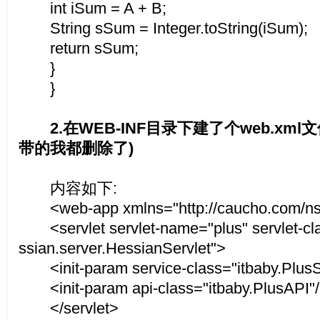
int iSum = A + B;
String sSum = Integer.toString(iSum);
return sSum;
}
}
2.在WEB-INF目录下建了个web.xml文
带的我都删除了)
内容如下:
<web-app xmlns="http://caucho.com/ns/
<servlet servlet-name="plus" servlet-cl
ssian.server.HessianServlet">
<init-param service-class="itbaby.PlusS
<init-param api-class="itbaby.PlusAPI"
</servlet>