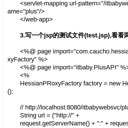
<servlet-mapping url-pattern="/itbabyweb
ame="plus"/>
</web-app>
3.写一个jsp的测试文件(test.jsp),
<%@ page import="com.caucho.hessian.
xyFactory" %>
<%@ page import="itbaby.PlusAPI" %
<%
HessianPRoxyFactory factory = new He
();
// http://localhost:8080/itbabywebsvc/pl
String url = ("http://" +
request.getServerName() + ":" + request