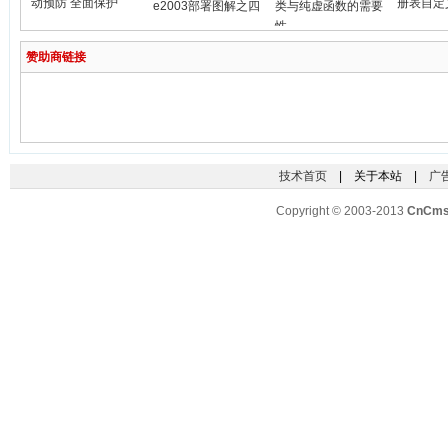
动预防 全面保护
册表自定
e2003部署图解之四
类与纯虚函数的需要
性
赞助商链接
技术首页
| 关于本站 |
广
Copyright © 2003-2013
CnCm