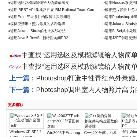
››
运用选区及模糊滤镜给人物简单磨皮
››
运用Nessus系统
››
运用 REST API 集成及扩展 IBM Rational Team Con...
››
模糊照片背景 让你
››
运用Excel三大条件函数解决实际问题
››
运用Photosho
››
模糊变清晰：照片修复的多种选择
››
运用Jakarta Str
››
运用Jakarta Struts的七大实战心法
››
运用BitSet类来
››
运用Java 5 RowSet新特性访问DB2
››
运用J2EE创建灵
中查找“运用选区及模糊滤镜给人物简单
中查找“运用选区及模糊滤镜给人物简单
上一篇：
Photoshop打造中性青红色外景婚
下一篇：
Photoshop调出室内人物照片高
更多精彩
Windows XP SP2主
通过 Win
Win2003下Exchang
C++类的分解，抽象