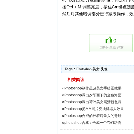
4、我们先提升脸部的亮度，再进行下步操
按Ctrl + M 调整亮度，按住Ctr
然后对其他暗调部分进行减淡操作，效
0
点击分享给好友
Tags：
Photoshop
美女
头像
相关阅读
››
Photoshop制作圣诞美女手绘图效果
››
Photoshop调出夕阳西下的金色海面
››
Photoshop调出荷叶美女照清新色调
››
Photoshop把MM照片变成机器人效果
››
Photoshop合成的长着鳄鱼头的青蛙
››
photoshop合成：合成一个玄幻动物