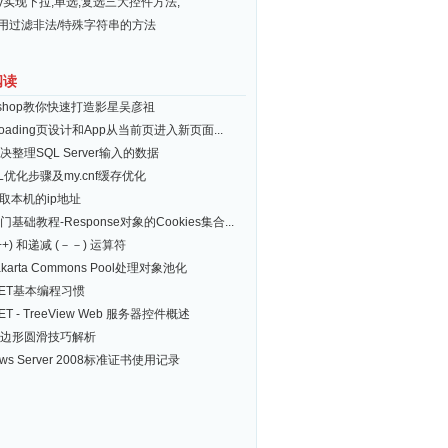
ery实现下拉,单选,复选三大控件方法,
常用过滤非法/特殊字符串的方法
阅读
toshop教你快速打造影星吴彦祖
Loading页设计和App从当前页进入新页面...
决整理SQL Server输入的数据
QL优化步骤及my.cnf缓存优化
获取本机的ip地址
门基础教程-Response对象的Cookies集合...
++) 和递减 (－－) 运算符
karta Commons Pool处理对象池化
.NET基本编程习惯
NET - TreeView Web 服务器控件概述
边形圆滑技巧解析
ows Server 2008标准证书使用记录