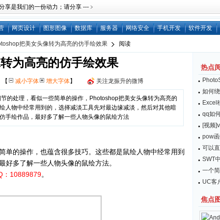
是我们的一份动力；请分享 ---﹥
营
网页设计
图形图像
数据库
服务器
网络安全
手机开发
软件开发
otoshop把美女头像转为高亮的仿手绘效果
阅读
头像转为高亮的仿手绘效果
热点
Pho
网
【
减小字体
增大字体
】
关注龙振升的微博
如何绕开
节的处理，看似一些简单的操作，Photoshop把美女头像转为高亮的
Exc
绘人物中经常用到的，选择减淡工具先对最边缘减淡，然后对其他暗
qq如
仿手绘作品，最好多了解一些人物头像的鼠绘方法
[视频]
pow
可以直接
简单的操作，也蕴含很多技巧。这些都是鼠绘人物中经常用到
SWT中
最好多了解一些人物头像的鼠绘方法。
一个简
Q：10889879
。
UC客
焦点