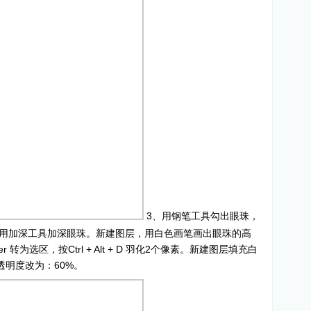
3、用钢笔工具勾出眼珠，
。用加深工具加深眼珠。新建图层，用白色画笔画出眼珠的高
r 转为选区，按Ctrl + Alt + D 羽化2个像素。新建图层填充白
透明度改为：60%。