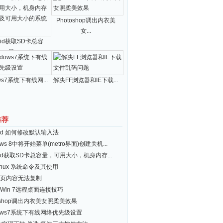
Photoshop调出内衣美
女...
roid获取SD卡总容
量...
ws7系统下有线网...
解决FF浏览器和IE下载...
推荐
roid 如何修改默认输入法
ows 8中将开始菜单(metro界面)创建关机...
roid获取SD卡总容量，可用大小，机身内存...
inux 系统命令及其使用
页内容无法复制
Win 7远程桌面连接技巧
toshop调出内衣美女照柔美效果
dows7系统下有线网络优先级设置