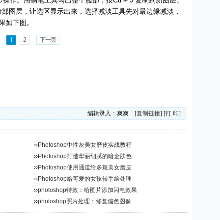
作。用钢笔工具勾出整个脸部，按Ctrl+ J 复制到新图层。
l键点选脸部图层，让选区显示出来，选择减淡工具先对最边缘减淡，
果如下图。
1
2
下一页
编辑录入：爽爽 [
复制链接
] [
打 印
]
››
Photoshop中性灰美女磨皮实战教程
››
Photoshop打造华丽细腻的暗金肤色
››
Photoshop使用通道给多斑美女磨皮
››
Photoshop给可爱的女孩转手绘处理
››
photoshop特效：给图片添加闪电效果
››
photoshop照片处理：修复偏色图像