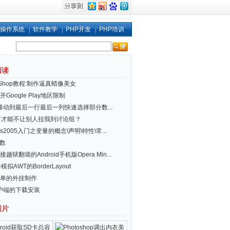
操作系统
软件教学
PHP开发
PHP培训
阅读
toShop教程:制作逼真蜡像美女
Google Play地区限制
el移动到最后一行最后一列快速选择部分数...
何才能不让别人拉我到讨论组？
vs2005入门之变量的概念\声明\特性\常...
函数
越狱翻墙的Android手机版Opera Min...
模拟AWT的BorderLayout
单的外挂制作
户端的下载安装
图片