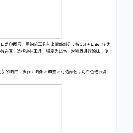
ft + E 盖印图层。用钢笔工具勾出嘴部部分，按Ctrl + Enter 转为
个像素，保持选区，选择涂抹工具，强度为15%，对嘴唇进行涂抹，使
复制到新的图层，执行：图像 > 调整 > 可选颜色，对白色进行调