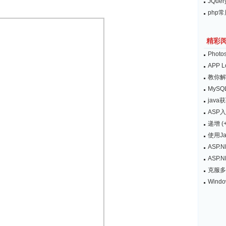
JQu
php
精彩
Pho
APP 
教你解
MyS
java
ASP入
递增 (
使用Ja
ASP
ASP.
克服多
Wind