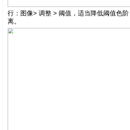
行：图像> 调整 > 阈值，适当降低阈值色
离。