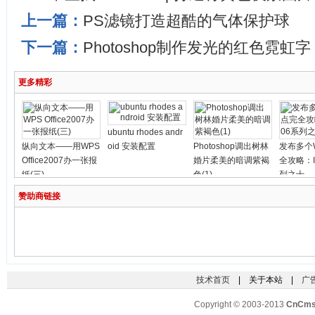
上一篇：
PS滤镜打造超酷的气体保护球
下一篇：
Photoshop制作发光的红色霓虹字
更多精彩
ubuntu rhodes andr
纵向文本——用WPS
oid 安装配置
Photoshop调出树林
发布多个
Office2007办一张报
婚片柔美的暗调紫褐
全攻略：I
纸(三)
色(1)
列之十
赞助商链接
技术首页
| 关于本站 |
广
Copyright © 2003-2013
CnCm