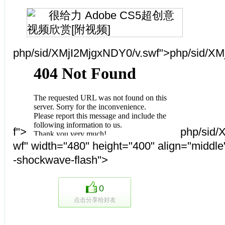
php/sid/XMjI2MjgxNDY0/v.swf">
php/sid/XM
f">
php/sid/
wf" width="480" height="400" align="middle"
-shockwave-flash">
0
点击分享给好友