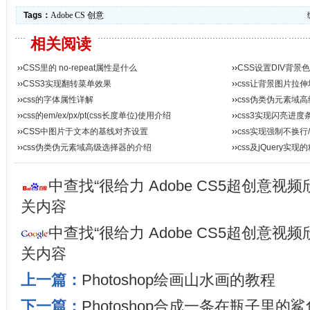
Tags：
Adobe
CS
创意
相关阅读
››
CSS里的 no-repeat属性是什么
››
CSS设置DIV背景
››
CSS3实现翻转菜单效果
››
css让背景图片拉
››
css的字体属性详解
››
css伪类伪元素域
››
css的em/ex/px/pt(css长度单位)使用介绍
››
css3实现闪亮进度
››
CSS中图片于文本的基线对齐设置
››
css实现强制不换行
››
css伪类伪元素域高级选择器的介绍
››
css及jQuery实
中查找“很给力 Adobe CS5超创意视频
关内容
中查找“很给力 Adobe CS5超创意视频
关内容
上一篇：
Photoshop绘画山水画的教程
下一篇：
Photoshop合成一条在瓶子里的鲨