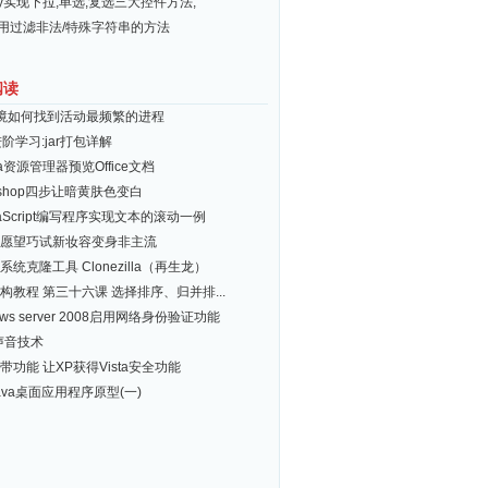
ery实现下拉,单选,复选三大控件方法,
常用过滤非法/特殊字符串的方法
阅读
环境如何找到活动最频繁的进程
进阶学习:jar打包详解
ta资源管理器预览Office文档
toshop四步让暗黄肤色变白
vaScript编写程序实现文本的滚动一例
愿望巧试新妆容变身非主流
系统克隆工具 Clonezilla（再生龙）
构教程 第三十六课 选择排序、归并排...
ows server 2008启用网络身份验证功能
A声音技术
带功能 让XP获得Vista安全功能
ava桌面应用程序原型(一)