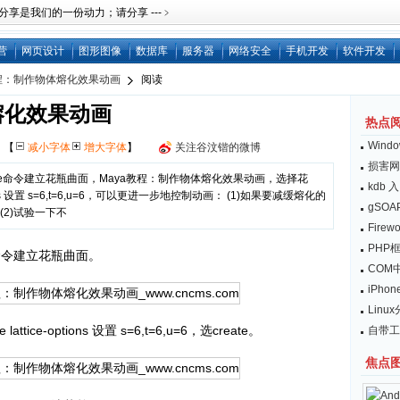
是我们的一份动力；请分享 ---﹥
营
网页设计
图形图像
数据库
服务器
网络安全
手机开发
软件开发
教程：制作物体熔化效果动画
阅读
熔化效果动画
热点
Wind
网
【
减小字体
增大字体
】
关注谷汶锴的微博
损害网
lve命令建立花瓶曲面，Maya教程：制作物体熔化效果动画，选择花
kdb 
options 设置 s=6,t=6,u=6，可以更进一步地控制动画： (1)如果要减缓熔化的
gSO
 (2)试验一下不
Fire
PHP
e命令建立花瓶曲面。
COM中
iPho
Linu
ttice-options 设置 s=6,t=6,u=6，选create。
自带工
焦点