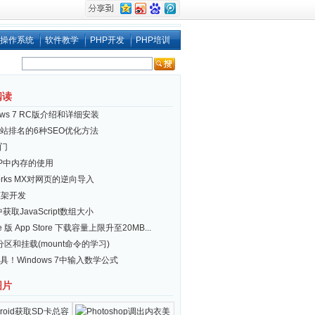
操作系统
软件教学
PHP开发
PHP培训
阅读
ows 7 RC版介绍和详细安装
站排名的6种SEO优化方法
入门
AP中内存的使用
works MX对网页的逆向导入
框架开发
获取JavaScript数组大小
ne 版 App Store 下载容量上限升至20MB...
x分区和挂载(mount命令的学习)
具！Windows 7中输入数学公式
图片