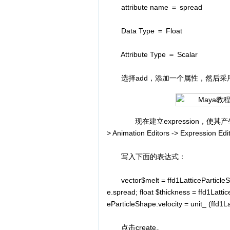
attribute name ＝ spread
Data Type ＝ Float
Attribute Type ＝ Scalar
选择add，添加一个属性，然后采用相同
现在建立expression，使其产生熔化的
> Animation Editors -> Expression Edit
写入下面的表达式：
vector$melt = ffd1LatticeParticleSha
e.spread; float $thickness = ffd1Lattic
eParticleShape.velocity = unit_ (ffd1L
点击create。