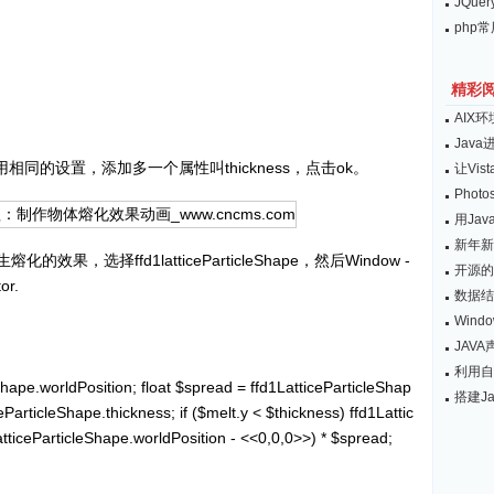
JQu
php
精彩
AIX
Java
的设置，添加多一个属性叫thickness，点击ok。
让Vis
Pho
用Ja
新年新
效果，选择ffd1latticeParticleShape，然后Window -
开源的
or.
数据结
Wind
JAV
利用自
pe.worldPosition; float $spread = ffd1LatticeParticleShap
搭建J
eParticleShape.thickness; if ($melt.y < $thickness) ffd1Lattic
atticeParticleShape.worldPosition - <<0,0,0>>) * $spread;