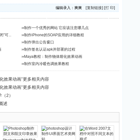
编辑录入：爽爽 [
复制链接
] [
打 印
]
››
制作一个优秀的网站 它应该注意哪几点
可...
››
制作iPhone的SOAP应用的详细教程
››
制作弹出公告窗口
画
››
制作签名认证apk并部署的过程
››
Maya教程：制作物体熔化效果动画
››
制作室内冷暖色调效果教程
熔化效果动画”更多相关内容
熔化效果动画”更多相关内容
学（2）
an概述