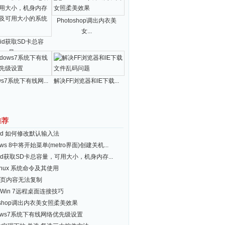
Photoshop调出内衣美
女...
roid获取SD卡总容
量...
ws7系统下有线网...
解决FF浏览器和IE下载...
推荐
roid 如何修改默认输入法
ows 8中将开始菜单(metro界面)创建关机...
roid获取SD卡总容量，可用大小，机身内存...
inux 系统命令及其使用
页内容无法复制
Win 7远程桌面连接技巧
toshop调出内衣美女照柔美效果
dows7系统下有线网络优先级设置