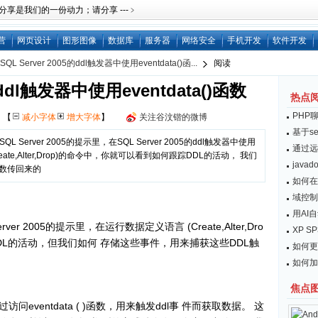
是我们的一份动力；请分享 ---﹥
营
网页设计
图形图像
数据库
服务器
网络安全
手机开发
软件开发
SQL Server 2005的ddl触发器中使用eventdata()函...
阅读
的ddl触发器中使用eventdata()函数
热点
PHP
网
【
减小字体
增大字体
】
关注谷汶锴的微博
基于se
erver 2005的提示里，在SQL Server 2005的ddl触发器中使用
通过远
reate,Alter,Drop)的命令中，你就可以看到如何跟踪DDL的活动， 我们
javad
)函数传回来的
如何在 
域控制器
用AI
r 2005的提示里，在运行数据定义语言 (Create,Alter,Dro
XP S
DL的活动，但我们如何 存储这些事件，用来捕获这些DDL触
如何更
如何加
焦点
以通过访问eventdata ( )函数，用来触发ddl事 件而获取数据。 这