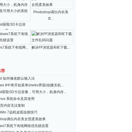
Photoshop调出内衣美
女...
roid获取SD卡总容
量...
ws7系统下有线网...
解决FF浏览器和IE下载...
推荐
roid 如何修改默认输入法
ows 8中将开始菜单(metro界面)创建关机...
roid获取SD卡总容量，可用大小，机身内存...
inux 系统命令及其使用
页内容无法复制
Win 7远程桌面连接技巧
toshop调出内衣美女照柔美效果
dows7系统下有线网络优先级设置