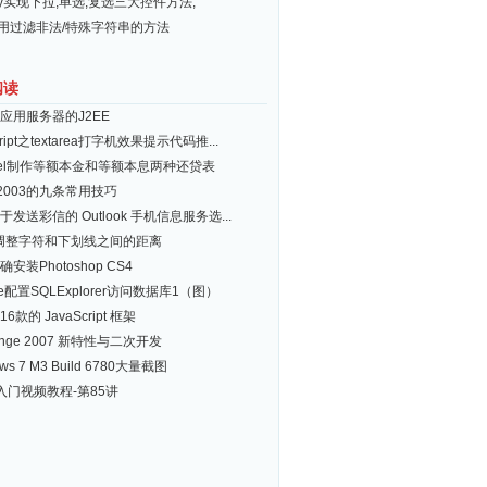
ery实现下拉,单选,复选三大控件方法,
常用过滤非法/特殊字符串的方法
阅读
应用服务器的J2EE
script之textarea打字机效果提示代码推...
cel制作等额本金和等额本息两种还贷表
 2003的九条常用技巧
发送彩信的 Outlook 手机信息服务选...
d调整字符和下划线之间的距离
安装Photoshop CS4
pse配置SQLExplorer访问数据库1（图）
6款的 JavaScript 框架
ange 2007 新特性与二次开发
ws 7 M3 Build 6780大量截图
+入门视频教程-第85讲