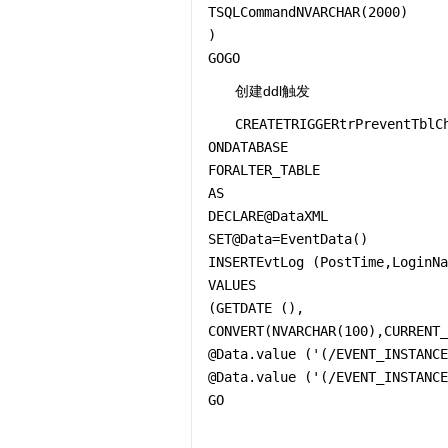
TSQLCommandNVARCHAR(2000)
)
GOGO
创建ddl触发
CREATETRIGGERtrPreventTblC
ONDATABASE
FORALTER_TABLE
AS
DECLARE@DataXML
SET@Data=EventData()
INSERTEvtLog (PostTime,LoginN
VALUES
(GETDATE (),
CONVERT(NVARCHAR(100),CURRENT_
@Data.value ('(/EVENT_INSTANCE
@Data.value ('(/EVENT_INSTANCE
GO