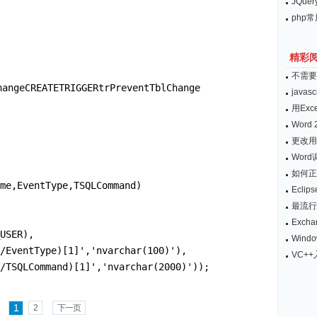
JQu
php
精彩
不需要
hangeCREATETRIGGERtrPreventTblChange
java
用Ex
Word
更改用于
Wor
如何正确
ame,EventType,TSQLCommand)
Ecli
最流行1
Exch
USER),
Windo
/EventType)[1]','nvarchar(100)'),
VC+
/TSQLCommand)[1]','nvarchar(2000)'));
1
2
下一页