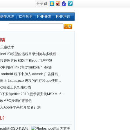
操作系统
软件教学
PHP开发
PHP培训
阅读
聊天室技术
lect I/O模型的远程目录浏览与多线程...
程管理更改ESXi主机root用户密码
oc中的{@link }和{@linkplain }标签
android 程序中加入 admob 广告赚钱...
上 Lsass.exe 进程的内存和cpu使用...
自动描图工具粗略扫描
P3下安装office2010,提示要安装MSXML6....
改MFC按钮的背景色
入Apple苹果的开发者计划
图片