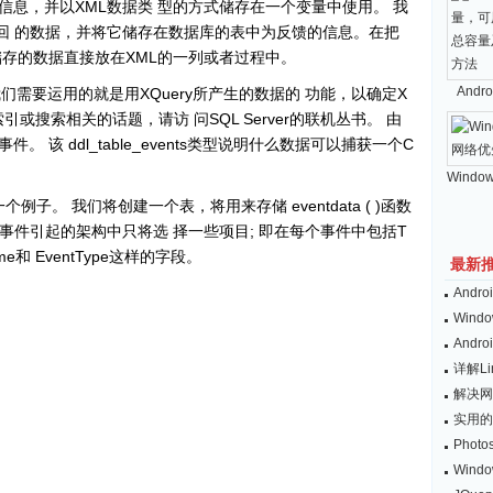
息，并以XML数据类 型的方式储存在一个变量中使用。 我
)函数返回 的数据，并将它储存在数据库的表中为反馈的信息。在把
储存的数据直接放在XML的一列或者过程中。
And
们需要运用的就是用XQuery所产生的数据的 功能，以确定X
或搜索相关的话题，请访 问SQL Server的联机丛书。 由
该 ddl_table_events类型说明什么数据可以捕获一个C
。
Windo
一个例子。 我们将创建一个表，将用来存储 eventdata ( )函数
LE事件引起的架构中只将选 择一些项目; 即在每个事件中包括T
ame和 EventType这样的字段。
最新
And
Wind
And
详解L
解决网
实用的
Pho
Win