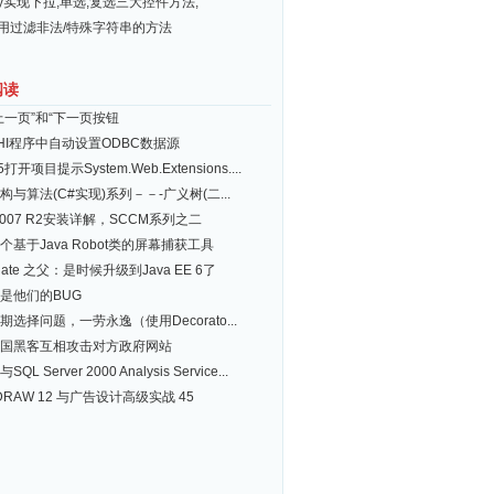
ery实现下拉,单选,复选三大控件方法,
常用过滤非法/特殊字符串的方法
阅读
上一页”和“下一页按钮
PHI程序中自动设置ODBC数据源
5打开项目提示System.Web.Extensions....
构与算法(C#实现)系列－－-广义树(二...
2007 R2安装详解，SCCM系列之二
个基于Java Robot类的屏幕捕获工具
rnate 之父：是时候升级到Java EE 6了
是他们的BUG
期选择问题，一劳永逸（使用Decorato...
国黑客互相攻击对方政府网站
QL Server 2000 Analysis Service...
lDRAW 12 与广告设计高级实战 45