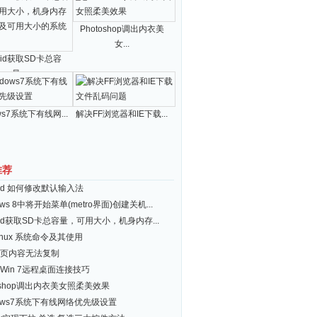
Photoshop调出内衣美
女...
roid获取SD卡总容
量...
ws7系统下有线网...
解决FF浏览器和IE下载...
推荐
roid 如何修改默认输入法
ows 8中将开始菜单(metro界面)创建关机...
roid获取SD卡总容量，可用大小，机身内存...
inux 系统命令及其使用
页内容无法复制
Win 7远程桌面连接技巧
toshop调出内衣美女照柔美效果
dows7系统下有线网络优先级设置