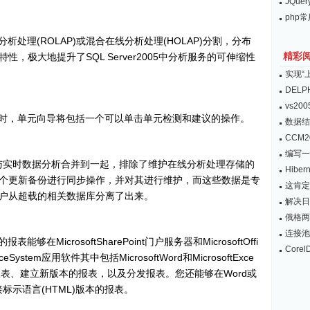
JQu
php
处理(ROLAP)或混合在线分析处理(HOLAP)分割，分布
精彩
，极大地提升了SQL Server2005中分析服务的可伸缩性
实现“
DEL
vs200
时，单元向导将包括一个可以单击单元检测和建议的操作。
数据结
CCM
编写一
行与实时数据分析合并到一起，排除了维护在线分析处理存储的
Hibe
个更新备份进行同步操作，并对其进行维护，而这些数据是专
这肯定
户从超载的相关数据库分离了出来。
解决日
俄格两
连接池与S
MicrosoftSharePoint门户服务器和MicrosoftOffi
Core
ystem应用软件其中包括MicrosoftWord和MicrosoftExce
订阅报表、建立新版本的报表，以及分发报表。您还能够在Word或
接标示语言(HTML)版本的报表。