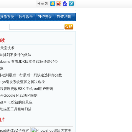
操作系统
软件教学
PHP开发
PHP培训
阅读
聊天室技术
i 横向排列不换行的做法
x/ubuntu 查看JDK版本是32位还是64位
象
el移动到最后一行最后一列快速选择部分数...
er.sys引发系统蓝屏之解决途径
程管理更改ESXi主机root用户密码
Google Play地区限制
改MFC按钮的背景色
自动描图工具粗略扫描
图片