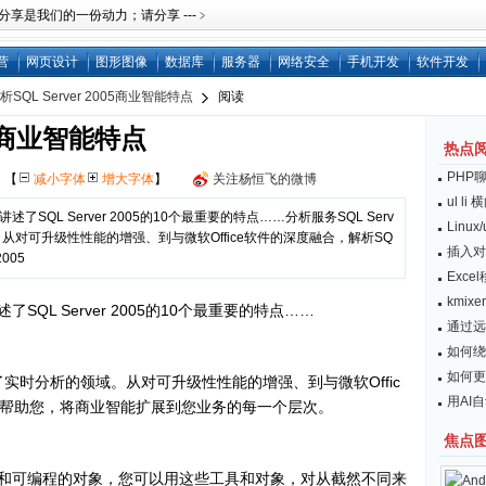
是我们的一份动力；请分享 ---﹥
营
网页设计
图形图像
数据库
服务器
网络安全
手机开发
软件开发
析SQL Server 2005商业智能特点
阅读
005商业智能特点
热点
PHP
网
【
减小字体
增大字体
】
关注杨恒飞的微博
ul l
SQL Server 2005的10个最重要的特点……分析服务SQL Serv
Linu
，从对可升级性性能的增强、到与微软Office软件的深度融合，解析SQ
插入对
2005
Exc
kmix
QL Server 2005的10个最重要的特点……
通过远
如何绕开
如何更
务迈入了实时分析的领域。从对可升级性性能的增强、到与微软Offic
用AI
005将帮助您，将商业智能扩展到您业务的每一个层次。
焦点
具和可编程的对象，您可以用这些工具和对象，对从截然不同来