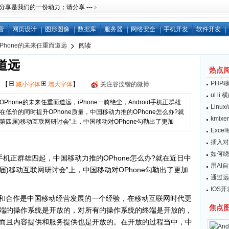
是我们的一份动力；请分享 ---﹥
营
网页设计
图形图像
数据库
服务器
网络安全
手机开发
软件开发
OPhone的未来任重而道远
阅读
道远
热点
PHP
网
【
减小字体
增大字体
】
关注谷汶锴的微博
ul l
hone的未来任重而道远，iPhone一骑绝尘，Android手机正群雄
Linu
低价的同时提升OPhone质量，中国移动力推的OPhone怎么办?就
kmix
(第四届)移动互联网研讨会”上，中国移动对OPhone勾勒出了更加
Exc
插入对
如何绕开
手机正群雄四起，中国移动力推的OPhone怎么办?就在近日中
用AI
四届)移动互联网研讨会”上，中国移动对OPhone勾勒出了更加
通过远
IOS
和合作是中国移动经营发展的一个经验，在移动互联网时代更
焦点
端的操作系统是开放的，对所有的操作系统的终端是开放的，
而且内容提供和服务提供也是开放的。在开放的过程当中，中