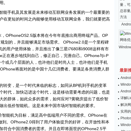
用。
智能手机及其发展是未来移动互联网业务发展的一个最重要的
户在更短的时间之内能够使用移动互联网业务，我们就要把高
And
版本，OPhoneOS2.5版本将在今年年底推出商用终端产品。OP
规划的，并且能够满足市场需求。 OPhone2.0是一个里程碑
Windo
的用户使用体验，并且推出了像三星i7680和i9008这样有市
e正在逐步地找到自己，修正自己，完善自己。OPhone与i-P
仅仅是一个或几个层面的人，也许他们是时尚人士，也许他们是手机
是OPhone将面对的是中国十几亿消费者。要满足各类消费人群
最新
And
Wind
的转变，是一个时代来临的标志，如同从BP机到手机的变革
And
个时代，加快迈进这个时代，这是移动需要考虑的问题，也是
详解L
大的群体，如此众多的需求，如何应对?黄晓庆提出了低价智
解决网
做出低价智能机。这是未来中国市场对智能机的要求。
实用的
低价智能机为目标，满足高中低端用户不同的需求。OPhone在
Pho
做到。OPhone2.0得到了用户体验提升的好评，在开放性和本
Win
符合中国消费者的需求。并且在即将面世的OPhone2.5平