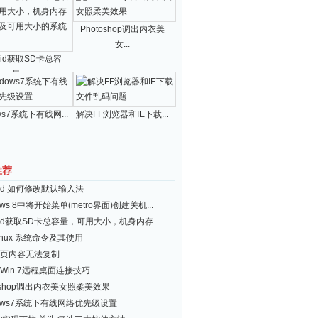
Photoshop调出内衣美
女...
roid获取SD卡总容
量...
ws7系统下有线网...
解决FF浏览器和IE下载...
推荐
roid 如何修改默认输入法
ows 8中将开始菜单(metro界面)创建关机...
roid获取SD卡总容量，可用大小，机身内存...
inux 系统命令及其使用
页内容无法复制
Win 7远程桌面连接技巧
toshop调出内衣美女照柔美效果
dows7系统下有线网络优先级设置