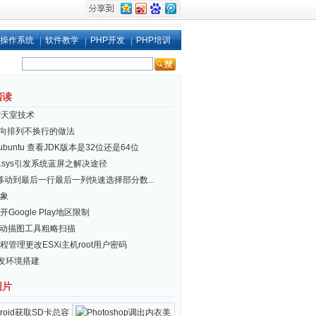
操作系统
软件教学
PHP开发
PHP培训
阅读
聊天室技术
i 横向排列不换行的做法
x/ubuntu 查看JDK版本是32位还是64位
er.sys引发系统蓝屏之解决途径
el移动到最后一行最后一列快速选择部分数...
象
Google Play地区限制
自动描图工具粗略扫描
程管理更改ESXi主机root用户密码
开发环境搭建
图片