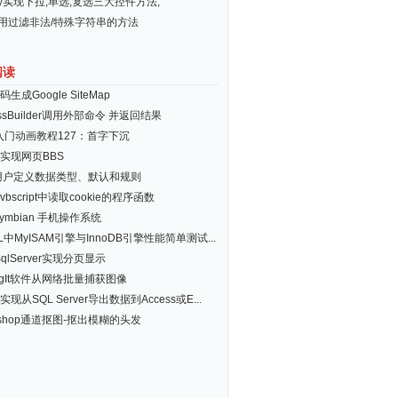
ery实现下拉,单选,复选三大控件方法,
常用过滤非法/特殊字符串的方法
阅读
生成Google SiteMap
essBuilder调用外部命令 并返回结果
d入门动画教程127：首字下沉
P实现网页BBS
 用户定义数据类型、默认和规则
bscript中读取cookie的程序函数
ymbian 手机操作系统
L中MyISAM引擎与InnoDB引擎性能简单测试...
SqlServer实现分页显示
agIt软件从网络批量捕获图像
实现从SQL Server导出数据到Access或E...
toshop通道抠图-抠出模糊的头发