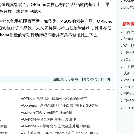
JQu
体现其智能性。OPhone要在已有的产品品质的基础上，逐
php
场环境，满足用户需求。
中档智能手机即将面世，如华为、ASUS的相关产品。OPhone
精彩
低端/低价等产品线。未来还将逐步推出低价智能机，并且在低
一行代码
Phone质量的专项行动持续不断并有条不紊地推进下去。
Proc
Wor
用AS
SQL
一个在v
认识 S
编辑录入：爽爽 [
复制链接
] [
打 印
]
MySQ
Php+
用Sn
››
OPhone已死 是中移动付出代价的时候了
用ASP
››
Ophone用户抱怨成移动“小白鼠” 找不到3G信号
Pho
››
ophone与Android差异性及创新
色
››
OPhone平台架构和主要开发组件
户体验
››
OPhone 2.0即将发布 五大改进升用户体验
户体验
››
未来的选择，ARM+Android还是 MeeGo+X86?