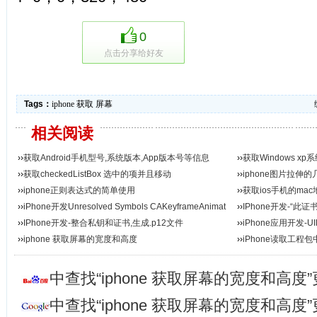
0
点击分享给好友
Tags：
iphone
获取
屏幕
相关阅读
››
获取Android手机型号,系统版本,App版本号等信息
››
获取Windows 
››
获取checkedListBox 选中的项并且移动
››
iphone图片拉伸
››
iphone正则表达式的简单使用
››
获取ios手机的ma
››
iPhone开发Unresolved Symbols CAKeyframeAnimat
››
IPhone开发-“此
i...
››
IPhone开发-整合私钥和证书,生成.p12文件
››
iPhone应用开发-UI
››
iphone 获取屏幕的宽度和高度
››
iPhone读取工程
中查找“iphone 获取屏幕的宽度和高度
中查找“iphone 获取屏幕的宽度和高度