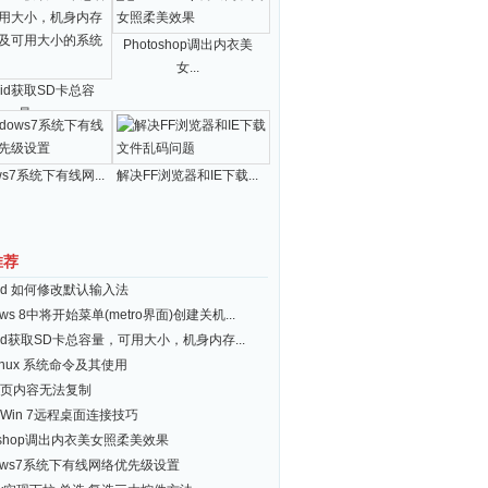
Photoshop调出内衣美
女...
roid获取SD卡总容
量...
ws7系统下有线网...
解决FF浏览器和IE下载...
sets and resources.

推荐
roid 如何修改默认输入法
ows 8中将开始菜单(metro界面)创建关机...
roid获取SD卡总容量，可用大小，机身内存...
inux 系统命令及其使用
页内容无法复制
Win 7远程桌面连接技巧
toshop调出内衣美女照柔美效果
dows7系统下有线网络优先级设置