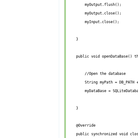
        myOutput.flush();

        myOutput.close();

        myInput.close();

    }

    public void openDataBase() th
        //Open the database

        String myPath = DB_PATH +
        myDataBase = SQLiteDataba
    }

    @Override

    public synchronized void clos