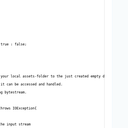
true : false;

your local assets-folder to the just created empty database in t
it can be accessed and handled.

g bytestream.

hrows IOException{

he input stream
