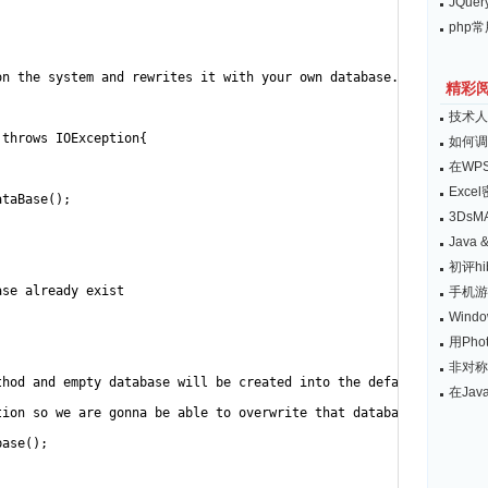
JQu
php
n the system and rewrites it with your own database.

精彩
技术人
throws IOException{

如何调
在WP
Exc
taBase();

3Ds
Java 
初评hib
se already exist

手机游戏集
Wind
用Ph
非对称
hod and empty database will be created into the default system p
在Jav
ion so we are gonna be able to overwrite that database with our 
ase();
