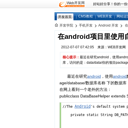
好站好分享！你的一份分享
CMS教程
WEB开发
网站运
开发首页
开发学院
手机开发
Android 开发
在
在android项目里使用
2012-07-07 07:42:05 来源：WEB开发
核心提示：
最近在研究android，使用andr
库，访问的是：data/data/你的项目pack
最近在研究
android
，使用
android
age/database/数据库名称 下
在网上看到一个老外的方法：
publicclass DataBaseHelper extends
Android
//The 
's default system p
    private static String DB_PA