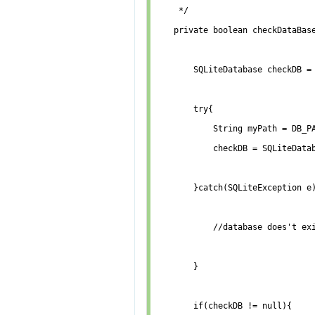
     */

    private boolean checkDataBase
        SQLiteDatabase checkDB = 
        try{

            String myPath = DB_PA
            checkDB = SQLiteDatab
        }catch(SQLiteException e)
            //database does't exi
        }

        if(checkDB != null){
