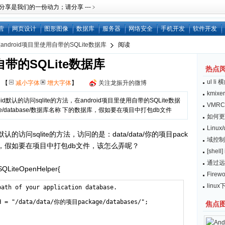
是我们的一份动力；请分享 ---﹥
营
网页设计
图形图像
数据库
服务器
网络安全
手机开发
软件开发
android项目里使用自带的SQLite数据库
阅读
自带的SQLite数据库
热点
ul l
网
【
减小字体
增大字体
】
关注龙振升的微博
kmix
oid默认的访问sqlite的方法，在android项目里使用自带的SQLite数据
VMRC
age/database/数据库名称 下的数据库，假如要在项目中打包db文件
如何更
Linu
默认的访问sqlite的方法，访问的是：data/data/你的项目pack
域控制器
的数据库，假如要在项目中打包db文件，该怎么弄呢？
[she
通过远
 SQLiteOpenHelper{
Fire
linux
ath of your application database.

TH = "/data/data/你的项目package/databases/";

焦点