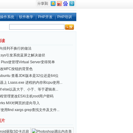
操作系统
软件教学
PHP开发
PHP培训
阅读
i 横向排列不换行的做法
er.sys引发系统蓝屏之解决途径
 Plus使管理Virtual Server变得简单
改MFC按钮的背景色
x/ubuntu 查看JDK版本是32位还是64位
上 Lsass.exe 进程的内存和cpu使用...
ll] if else以及大于、小于、等于逻辑表...
程管理更改ESXi主机root用户密码
works MX对网页的逆向导入
下使用find xargs grep查找文件及文件...
图片