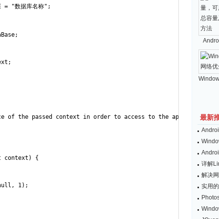
AME = "数据库名称";

Base; 

And
xt;

Windo
ce of the passed context in order to access to the application as
最新
And
Wind
And
 context) {

详解L
解决网
ull, 1);

实用的
Pho


Win