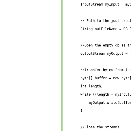
        InputStream myInput = myC
        // Path to the just creat
        String outFileName = DB_P
        //Open the empty db as th
        OutputStream myOutput = n
        //transfer bytes from the
        byte[] buffer = new byte[
        int length;

        while ((length = myInput.
            myOutput.write(buffer
        }

        //Close the streams
