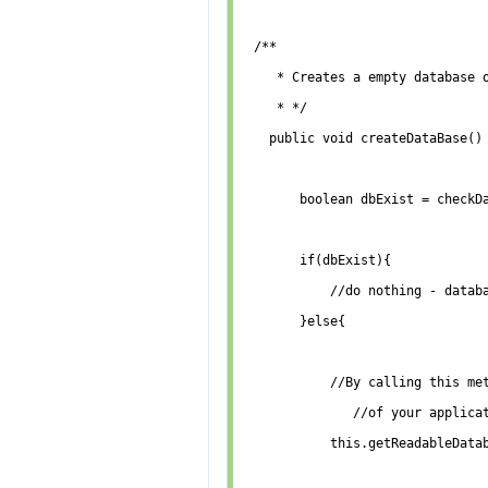
  /**

     * Creates a empty database o
     * */

    public void createDataBase() 
        boolean dbExist = checkDa
        if(dbExist){

            //do nothing - databa
        }else{

            //By calling this met
               //of your applicat
            this.getReadableDatab