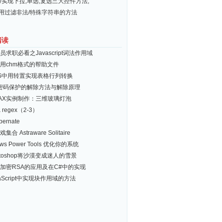
ery实现下拉,单选,复选三大控件方法,
常用过滤非法/特殊字符串的方法
阅读
员求职必看之Javascript词法作用域
用chm格式的帮助文件
S中用转置实现表格行列转换
el密码保护的解除方法与解除原理
MAX实例制作：三维玻璃灯泡
& regex（2-3）
ernate
合 Astraware Solitaire
ows Power Tools 优化你的系统
otoshop将沙漠变成迷人的雪景
加密RSA的应用及在C#中的实现
ath

aScript中实现块作用域的方法
database.
