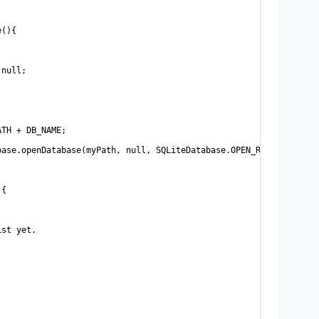
(){

null;

TH + DB_NAME;

ase.openDatabase(myPath, null, SQLiteDatabase.OPEN_READONLY);

{

st yet.
