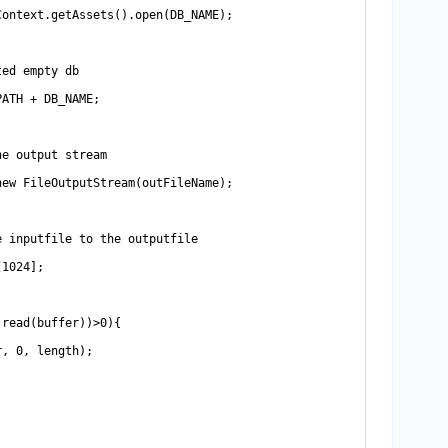
ontext.getAssets().open(DB_NAME);

ed empty db

ATH + DB_NAME;

e output stream

ew FileOutputStream(outFileName);

 inputfile to the outputfile

1024];

read(buffer))>0){

, 0, length);
