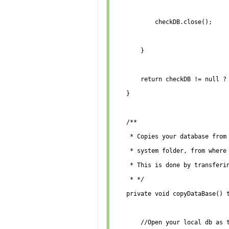
            checkDB.close();

        }

        return checkDB != null ? 
    }

    /**

     * Copies your database from 
     * system folder, from where 
     * This is done by transferin
     * */

    private void copyDataBase() t
        //Open your local db as t