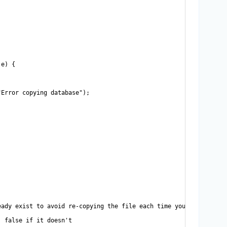
e) {

Error copying database");

ady exist to avoid re-copying the file each time you open the ap
 false if it doesn't
