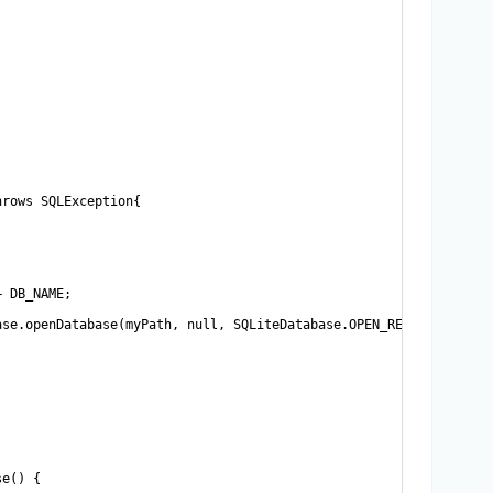
rows SQLException{

 DB_NAME;

se.openDatabase(myPath, null, SQLiteDatabase.OPEN_READONLY);

e() {
