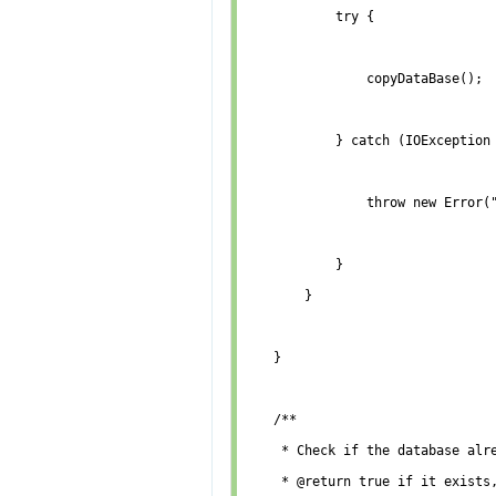
            try {

                copyDataBase();

            } catch (IOException 
                throw new Error("
            }

        }

    }

    /**

     * Check if the database alre
     * @return true if it exists,