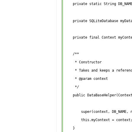
    private static String DB_N
    private SQLiteDatabase myData
    private final Context myConte
    /**

     * Constructor

     * Takes and keeps a referen
     * @param context

     */

    public DataBaseHelper(Context
        super(context, DB_NAME, n
        this.myContext = context;
    }    
