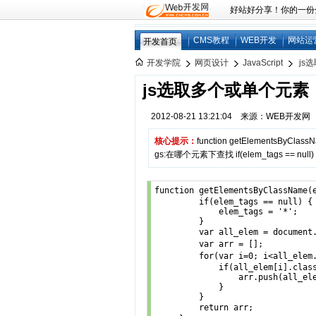
好站好分享！你的一份分享
CMS教程
WEB开发
网站运
开发首页
开发学院
网页设计
JavaScript
js
js选取多个或单个元素
2012-08-21 13:21:04 来源：WEB开发
核心提示：
function getElementsByClas
gs:在哪个元素下查找 if(elem_tags == null) { 
function getElementsByClassNam
         if(elem_tags == null) {

             elem_tags = '*';    
         }

         var all_elem = docume
         var arr = [];       
         for(var i=0; i<all_
             if(all_elem[i].class
                 arr.push(all_ele
             }    

         }

         return arr;          