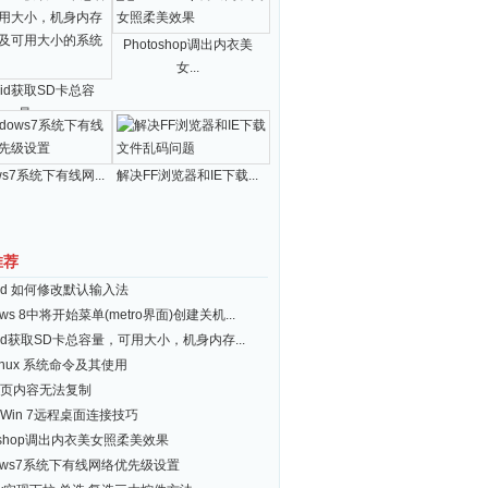
Photoshop调出内衣美
女...
roid获取SD卡总容
量...
ws7系统下有线网...
解决FF浏览器和IE下载...
推荐
roid 如何修改默认输入法
ows 8中将开始菜单(metro界面)创建关机...
roid获取SD卡总容量，可用大小，机身内存...
inux 系统命令及其使用
页内容无法复制
Win 7远程桌面连接技巧
toshop调出内衣美女照柔美效果
dows7系统下有线网络优先级设置