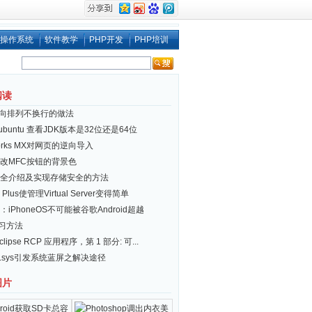
操作系统
软件教学
PHP开发
PHP培训
阅读
i 横向排列不换行的做法
x/ubuntu 查看JDK版本是32位还是64位
works MX对网页的逆向导入
改MFC按钮的背景色
全介绍及实现存储安全的方法
个元素下查找

 Plus使管理Virtual Server变得简单
iPhoneOS不可能被谷歌Android超越
习方法
clipse RCP 应用程序，第 1 部分: 可...
引从0开始,所以遍历次数要比元素总数小1

er.sys引发系统蓝屏之解决途径
图片