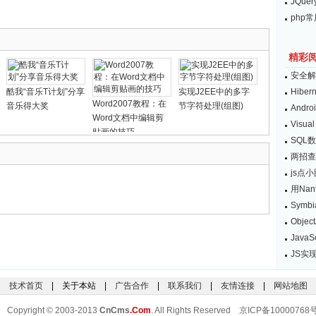
JQu
php
精彩
安全解
酷我“音乐T计划”分享
实现J2EE中的多字
Hib
Word2007教程：在
音乐得大奖
节字符处理(组图)
And
Word文档中编辑剪
Vis
贴画的技巧
SQL
两招查
js点
用Nan
Symb
Obje
JavaS
JS实现
技术首页
| 关于本站 |
广告合作
|
联系我们
|
友情连接
|
网站地图
Copyright © 2003-2013
CnCms
.Com
. All Rights Reserved 京ICP备10000768