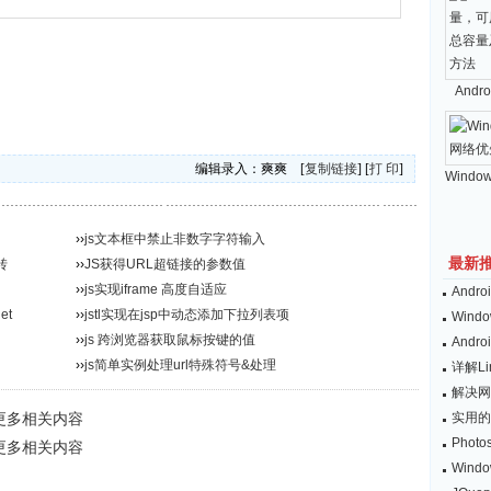
And
编辑录入：爽爽 [
复制链接
] [
打 印
]
Windo
››
js文本框中禁止非数字字符输入
最新
转
››
JS获得URL超链接的参数值
››
js实现iframe 高度自适应
And
et
››
jstl实现在jsp中动态添加下拉列表项
Wind
››
js 跨浏览器获取鼠标按键的值
And
››
js简单实例处理url特殊符号&处理
详解L
解决网
”更多相关内容
实用的
Pho
”更多相关内容
Win