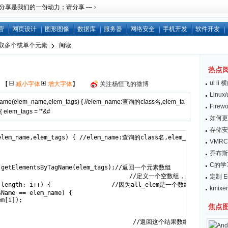
是我们的一份动力；请分享 ---﹥
营
网页设计
图形图像
数据库
服务器
网络安全
手机开发
软件开发
选取多个或单个元素
阅读
热点
ul l
网
【
减小字体
增大字体
】
关注杨恒飞的微博
Linu
sName(elem_name,elem_tags) { //elem_name:查询的class名,elem_ta
Fire
elem_tags = '*&#
如何更
存储安
e(elem_name,elem_tags) { //elem_name:查询的class名,elem_tags:在哪
VMRC


乔布斯：
C的学
nt.getElementsByTagName(elem_tags);//返回一个元素数组

                                        //定义一个空数组，用于存放结果

定制 E
elem.length; i++) {                 //因为all_elem是一个数组,索
kmix
Name == elem_name) {

m[i]);

焦点
                                        //返回这个结果数组
