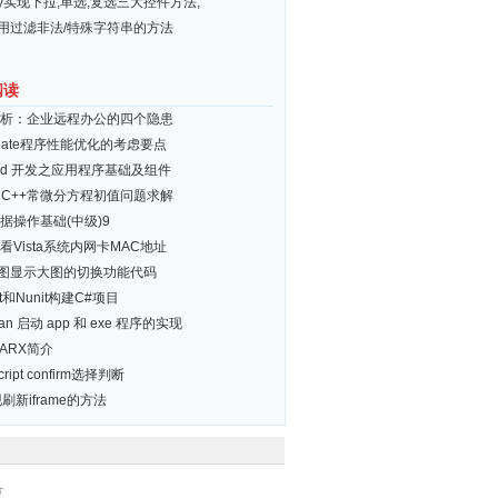
ery实现下拉,单选,复选三大控件方法,
常用过滤非法/特殊字符串的方法
阅读
析：企业远程办公的四个隐患
ernate程序性能优化的考虑要点
roid 开发之应用程序基础及组件
ual C++常微分方程初值问题求解
数据操作基础(中级)9
看Vista系统内网卡MAC地址
小图显示大图的切换功能代码
t和Nunit构建C#项目
ian 启动 app 和 exe 程序的实现
ctARX简介
cript confirm选择判断
刷新iframe的方法
号