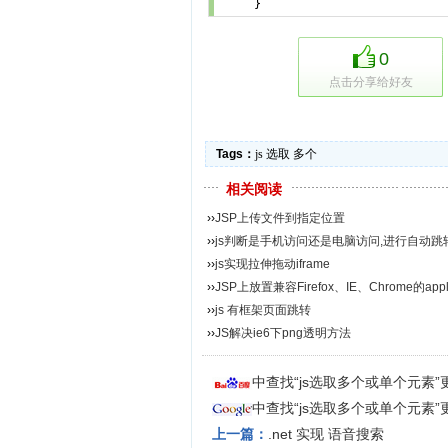
     }
0
点击分享给好友
Tags：
js
选取
多个
相关阅读
››
JSP上传文件到指定位置
››
js判断是手机访问还是电脑访问,进行自动跳
››
js实现拉伸拖动iframe
››
JSP上放置兼容Firefox、IE、Chrome的appl
››
js 有框架页面跳转
››
JS解决ie6下png透明方法
中查找“js选取多个或单个元素
中查找“js选取多个或单个元素
上一篇：
.net 实现 语音搜索