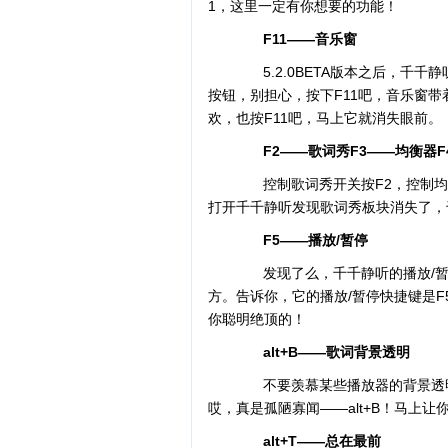
1，这里一定有你想要的功能！
F11——音乐窗
5.2.0BETA版本之后，千千
按钮，别担心，按下F11吧，音乐窗
欢，也按F11吧，马上它就消失眼前。
F2——歌词秀F3——均衡器F
控制歌词秀开关按F2，控制均衡
打开千千静听发现歌词秀板块消失了，
F5——播放/暂停
发现了么，千千静听的播放/暂
方。告诉你，它的播放/暂停快捷键是
你聪明绝顶的！
alt+B——歌词背景透明
不要羡慕某些播放器的背景透明
哎，真是孤陋寡闻——alt+B！马上
alt+T——总在最前