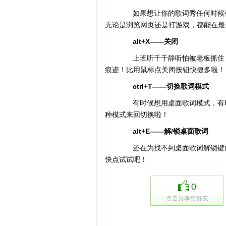
如果想让你的歌词秀任何时候都在
无论是浏览网页还是打游戏，都能在最
alt+X——关闭
上班听千千静听怕被老板抓住？没
痕迹！比用鼠标点关闭按钮快捷多啦！
ctrl+T——切换歌词模式
有时候想用桌面歌词模式，有时候
种模式来回切换啦！
alt+E——解/锁桌面歌词
还在为找不到桌面歌词解锁键而烦
快点试试吧！
0
点击分享给好友