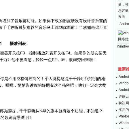
静听增加了音乐窗功能。如果你下载的旧皮肤没有设计音乐窗的
And
带着千千静听最新推荐的音乐马上跳到你面前！当然如果你不喜
4——播放列表
Windo
器开关按F3，控制播放列表开关按F4。如果你的朋友某天
千万让他不要着急，轻轻一点F2，喏，歌词秀回来啦！
最新
And
停是不用空格键控制的！个人觉得这是千千静听很特别的地
Wind
F5。嘿嘿，悄悄告诉你的好朋友这个秘密吧！他们一定会大赞
And
详解L
解决网
实用的
功能啦，千千静听从N早的版本就有这个功能，不知道？
Pho
让你的歌词背景透明！
Win