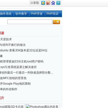
操作系统
软件教学
PHP开发
PHP培训
阅读
聊天室技术
i 横向排列不换行的做法
x/ubuntu 查看JDK版本是32位还是64位
象
程管理更改ESXi主机root用户密码
er.sys引发系统蓝屏之解决途径
el移动到最后一行最后一列快速选择部分数...
改MFC按钮的背景色
Google Play地区限制
单的外挂制作
图片