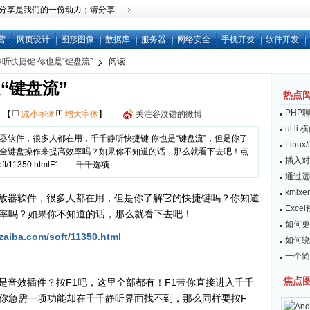
是我们的一份动力；请分享 ---﹥
营
网页设计
图形图像
数据库
服务器
网络安全
手机开发
软件开发
听快捷键 你也是“键盘流”
阅读
“键盘流”
热点
PHP
网
【
减小字体
增大字体
】
关注谷汶锴的微博
ul l
器软件，很多人都在用，千千静听快捷键 你也是“键盘流”，但是你了
Linu
全键盘操作来提高效率吗？如果你不知道的话，那么就看下去吧！点
插入对
oft/11350.htmlF1——千千选项
通过远
kmix
器软件，很多人都在用，但是你了解它的快捷键吗？你知道
Exc
率吗？如果你不知道的话，那么就看下去吧！
如何更
zaiba.com/soft/11350.html
如何绕开
一个简
焦点
效插件？按F1吧，这里全部都有！F1带你直接进入千千
你急需一项功能却在千千静听界面找不到，那么同样要按F