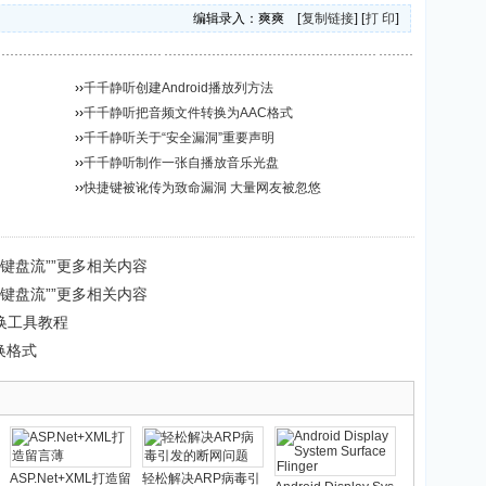
编辑录入：爽爽 [
复制链接
] [
打 印
]
››
千千静听创建Android播放列方法
››
千千静听把音频文件转换为AAC格式
››
千千静听关于“安全漏洞”重要声明
››
千千静听制作一张自播放音乐光盘
››
快捷键被讹传为致命漏洞 大量网友被忽悠
“键盘流””更多相关内容
“键盘流””更多相关内容
换工具教程
换格式
ASP.Net+XML打造留
轻松解决ARP病毒引