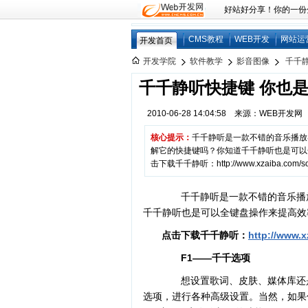
好站好分享！你的一份分享
CMS教程
WEB开发
网站运
开发首页
开发学院
软件教学
影音图像
千千静
千千静听快捷键 你也是
2010-06-28 14:04:58 来源：WEB开发
核心提示：
千千静听是一款不错的音乐播放
解它的快捷键吗？你知道千千静听也是可以
击下载千千静听：http://www.xzaiba.com/s
千千静听是一款不错的音乐播放
千千静听也是可以全键盘操作来提高效
点击下载千千静听：
http://www.x
F1——千千选项
想设置歌词、皮肤、媒体库还是音
选项，进行各种高级设置。当然，如果