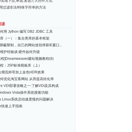
ery实现下拉,单选,复选三大控件方法,
常用过滤非法/特殊字符串的方法
阅读
用 Jython 编写 DB2 JDBC 工具
库（一）：集合类库的基本框架
E屏蔽限制，自己的网站使劲弹新IE窗口...
维护经验谈:硬件如何升级
程]Dreamweaver建站视频教程(8)
程：JSP标准模板库（上）
给潮流帅哥加上金色HDR效果
何优化淘宝客网站 从而提高转化率
are VDI部署攻略之一:了解VDI及其构成
ndows Vista操作系统搜索功能
ntu Linux系统启动速度慢的问题解决
pse快速上手指南