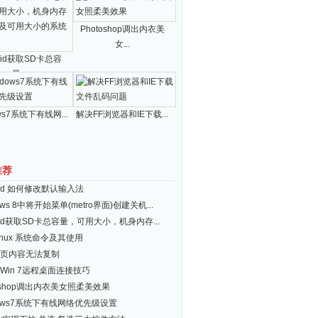
Photoshop调出内衣美
女...
roid获取SD卡总容
量...
ws7系统下有线网...
解决FF浏览器和IE下载...
推荐
roid 如何修改默认输入法
ows 8中将开始菜单(metro界面)创建关机...
roid获取SD卡总容量，可用大小，机身内存...
inux 系统命令及其使用
页内容无法复制
Win 7远程桌面连接技巧
toshop调出内衣美女照柔美效果
dows7系统下有线网络优先级设置