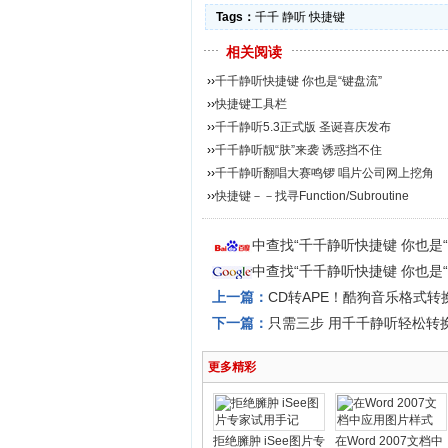
Tags：
千千
静听
快捷键
相关阅读
››
千千静听快捷键 你也是“键盘流”
››
快捷键工具栏
››
千千静听5.3正式版 圣诞喜庆发布
››
千千静听靓“肤”来袭 诱惑挡不住
››
千千静听翻唱大赛鸣锣 唱片公司网上挖角
››
快捷键－－找寻Function/Subroutine
中查找“千千静听快捷键 你也是
中查找“千千静听快捷键 你也是
上一篇：
CD转APE！酷狗音乐格式转
下一篇：
只需三步 用千千静听轻松转
更多精彩
拒绝臃肿 iSee图片专
在Word 2007文档中