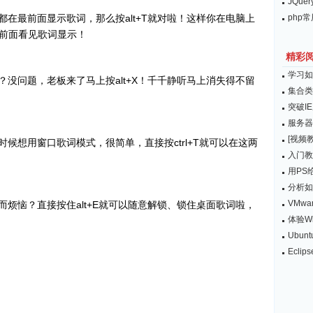
JQu
最前面显示歌词，那么按alt+T就对啦！这样你在电脑上
php
前面看见歌词显示！
精彩
学习如何
问题，老板来了马上按alt+X！千千静听马上消失得不留
集合类
突破I
服务器
[视频教
想用窗口歌词模式，很简单，直接按ctrl+T就可以在这两
入门教
用PS
分析如
VMw
恼？直接按住alt+E就可以随意解锁、锁住桌面歌词啦，
体验Wi
Ubu
Ecli