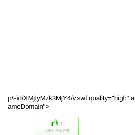
p/sid/XMjIyMzk3MjY4/v.swf quality="high" a
ameDomain">
0
点击分享给好友