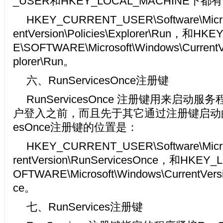
_USER和HKEY_LOCAL_MACHINE
HKEY_CURRENT_USER\Software\Micros
entVersion\Policies\Explorer\Run，和H
E\SOFTWARE\Microsoft\Windows\CurrentVer
plorer\Run。
六、RunServicesOnce注册键
RunServicesOnce 注册键用来启动
户登入之前，而且先于其它通过注册键启动的程序
esOnce注册键的位置是：
HKEY_CURRENT_USER\Software\Micros
rentVersion\RunServicesOnce，和HKEY
OFTWARE\Microsoft\Windows\CurrentVers
ce。
七、RunServices注册键