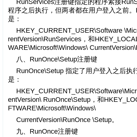
RunServices注册键指定的程序紧接RunSe
程序之后执行，但两者都在用户登入之前。Run
是：
HKEY_CURRENT_USER\Software \Micro
rentVersion\RunServices，和HKEY_LOC
WARE\Microsoft\Windows\ CurrentVersion
八、RunOnce\Setup注册键
RunOnce\Setup 指定了用户登入之
是：
HKEY_CURRENT_USER\Software\Micros
entVersion\ RunOnce\Setup，和HKEY_L
FTWARE\Microsoft\Windows\
CurrentVersion\RunOnce \Setup。
九、RunOnce注册键