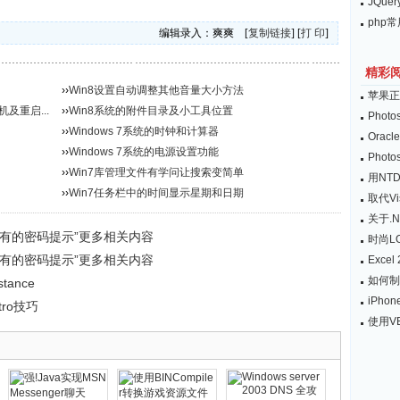
JQu
php
编辑录入：爽爽 [
复制链接
] [
打 印
]
精彩
››
Win8设置自动调整其他音量大小方法
苹果正
机及重启...
››
Win8系统的附件目录及小工具位置
Pho
››
Windows 7系统的时钟和计算器
Ora
››
Windows 7系统的电源设置功能
Pho
››
Win7库管理文件有学问让搜索变简单
用NT
››
Win7任务栏中的时间显示星期和日期
取代Vi
关于.N
你所有的密码提示”更多相关内容
时尚L
你所有的密码提示”更多相关内容
Exc
如何制
tance
iPho
ro技巧
使用V