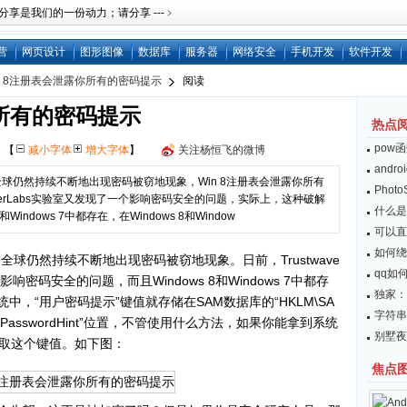
是我们的一份动力；请分享 ---﹥
营
网页设计
图形图像
数据库
服务器
网络安全
手机开发
软件开发
n 8注册表会泄露你所有的密码提示
阅读
你所有的密码提示
热点
pow
网
【
减小字体
增大字体
】
关注杨恒飞的微博
andr
球仍然持续不断地出现密码被窃地现象，Win 8注册表会泄露你所有
Pho
piderLabs实验室又发现了一个影响密码安全的问题，实际上，这种破解
什么是
indows 7中都存在，在Windows 8和Window
可以直接
如何绕开
仍然持续不断地出现密码被窃地现象。日前，Trustwave
qq如
影响密码安全的问题，而且Windows 8和Windows 7中都存
独家：
7系统中，“用户密码提示”键值就存储在SAM数据库的“HKLM\SA
字符串
erPasswordHint”位置，不管使用什么方法，如果你能拿到系统
别墅夜
询获取这个键值。如下图：
焦点