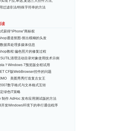
ery实现下拉,单选,复选三大控件方法,
常用过滤非法/特殊字符串的方法
阅读
式获得“iPhone”商标权
toshop通道抠图-抠出模糊的头发
cle数据库处理多媒体信息
toshop教程:偏色照片的修复过程
DSUTIL清理活动目录对象使用技术示例
sta？Windows 7预览版全程试用
ET CF版WebBrowser控件的问题
OMO 美图秀秀打造复古女王
el 2007数字格式与文本格式互转
定绿色IT策略
ne 制作 AdHoc 发布应用测试版的方法
B开发Windows环境下的串行通信程序