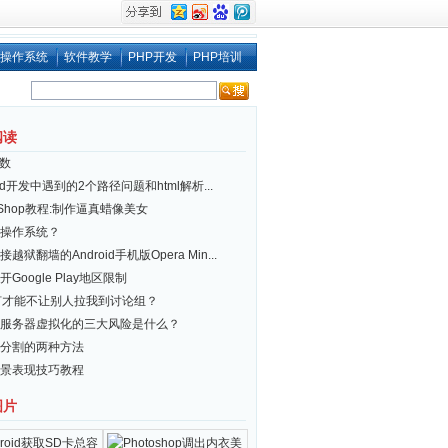
操作系统
软件教学
PHP开发
PHP培训
阅读
函数
oid开发中遇到的2个路径问题和html解析...
toShop教程:制作逼真蜡像美女
操作系统？
越狱翻墙的Android手机版Opera Min...
Google Play地区限制
何才能不让别人拉我到讨论组？
服务器虚拟化的三大风险是什么？
分割的两种方法
景表现技巧教程
图片