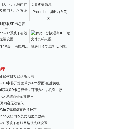
Photoshop调出内衣美
女...
roid获取SD卡总容
量...
ws7系统下有线网...
解决FF浏览器和IE下载...
推荐
roid 如何修改默认输入法
ows 8中将开始菜单(metro界面)创建关机...
roid获取SD卡总容量，可用大小，机身内存...
inux 系统命令及其使用
页内容无法复制
Win 7远程桌面连接技巧
toshop调出内衣美女照柔美效果
dows7系统下有线网络优先级设置