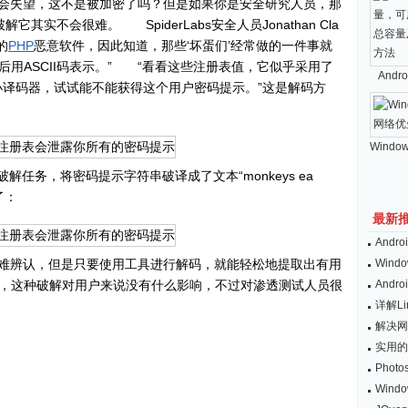
会失望，这不是被加密了吗？但是如果你是安全研究人员，那
实不会很难。 SpiderLabs安全人员Jonathan Cla
的
PHP
恶意软件，因此知道，那些‘坏蛋们’经常做的一件事就
用ASCII码表示。” “看看这些注册表值，它似乎采用了
And
小译码器，试试能不能获得这个用户密码提示。”这是解码方
Windo
了破解任务，将密码提示字符串破译成了文本“monkeys ea
了：
最新
And
难辨认，但是只要使用工具进行解码，就能轻松地提取出有用
Wind
，这种破解对用户来说没有什么影响，不过对渗透测试人员很
And
详解L
解决网
实用的
Pho
Win