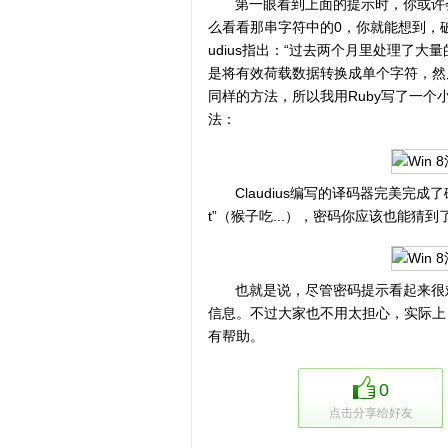
第一眼看到上面的提示时，你或许
么看看那串字符中的0，你就能想到，破解它其
udius指出：“过去两个月里处理了大量
是将有效荷载数据转换成单个字符，然后
同样的方法，所以我用Ruby写了一个
法：
Claudius编写的译码器完美完成
t”（猴子吃...），密码你应该也能猜到
也就是说，尽管密码提示看起来很
信息。不过大家也不用太担心，实际上
有帮助。
0
点击分享给好友