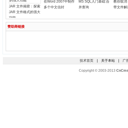
在Word 2007中制作
MS SQL入门基础:合
教你取消
JAR 文件揭密：探索
多个中文信封
并查询
带文件解
JAR 文件格式的强大
功能
赞助商链接
技术首页
| 关于本站 |
广
Copyright © 2003-2013
CnCm