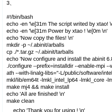
3、
#!/bin/bash
echo -en '\e[31m The script writed by xtao! \
echo -en '\e[31m Power by xtao ! \e[0m \n'
echo 'Now copy the files! \n'
mkdir -p ~/.abinit/arballs
cp ./*.tar.gz ~/.abinit/tarballs
echo 'Now configure and install the abinit 6.8
./configure --prefix=installdir --enable-mpi 
ath --with-linalg-libs="-L/public/software/int
mkl/lib/em64t -lmkl_intel_lp64 -lmkl_core -l
make mj4 && make install
echo 'All are finished! \n'
make clean
echo 'Thank you for using ! \n'