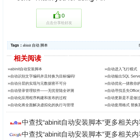
0
点击分享给好友
Tags：
abinit
自动
脚本
相关阅读
››
abinit自动安装脚本
››
自动进入飞行模式
››
自动识别文字编码并且转换为目标编码!
››
自动输出SQL Ser
››
自动分层的实现与元数据密不可分
››
自动优化—拯救你的
››
自动登录管理软件——无忧登陆全评测
››
自动寻找丢失Offi
››
自动化应用程序构建和发布的过程
››
自动更新是不是做
››
自动化将全面解决虚拟化的执行与管理
››
自动套用格式 替换
中查找“abinit自动安装脚本”更多相关
中查找“abinit自动安装脚本”更多相关