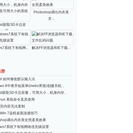
Photoshop调出内衣美
女...
roid获取SD卡总容
量...
ws7系统下有线网...
解决FF浏览器和IE下载...
推荐
roid 如何修改默认输入法
ows 8中将开始菜单(metro界面)创建关机...
roid获取SD卡总容量，可用大小，机身内存...
inux 系统命令及其使用
页内容无法复制
Win 7远程桌面连接技巧
toshop调出内衣美女照柔美效果
dows7系统下有线网络优先级设置