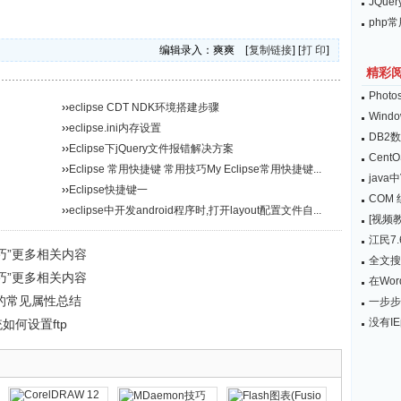
JQu
php
编辑录入：爽爽 [
复制链接
] [
打 印
]
精彩
Pho
››
eclipse CDT NDK环境搭建步骤
Win
››
eclipse.ini内存设置
DB2
››
Eclipse下jQuery文件报错解决方案
Cent
››
Eclipse 常用快捷键 常用技巧My Eclipse常用快捷键...
java中
››
Eclipse快捷键一
COM
››
eclipse中开发android程序时,打开layout配置文件自...
[视频教
江民7
技巧”更多相关内容
全文搜
技巧”更多相关内容
在Wo
件中的常见属性总结
一步步
没有I
统如何设置ftp