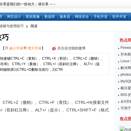
是我们的一份动力；请分享 ---﹥
营
网页设计
图形图像
数据库
服务器
网络安全
手机开发
软件开发
e快捷键与使用技巧
阅读
技巧
热点
Fire
网
【
减小字体
增大字体
】
关注谷汶锴的微博
乔布斯：
捷键CTRL+C（复制）、CTRL+X（剪切）、CTRL+Z（撤销）、
Lin
符串)、CTRL+Y（重做）、CTRL+/（双斜杠注释）、ALT+/（提
解决网
编码辅助类1)CTRL+D删除当前行，2)CTR
pho
MySQL
戴尔厦
80G 的
从0开始
、CTRL+Z（撤销）、CTRL+F（查找）、CTRL+H(搜索文件
可用于
+/（双斜杠注释）、ALT+/（提示）、CTRL+SHIFT+F（格式
焦点