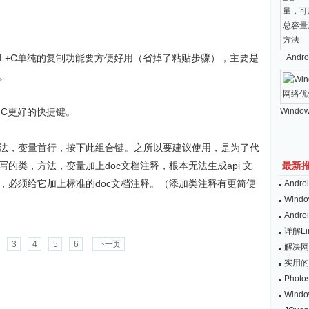
RL+C单纯的复制功能要方便好用（省掉了粘贴步骤），主要是
And
。
+C更好的快捷键。
Windo
法，变量首行，按下此组合键。之所以要建议使用，是为了代
的类，方法，变量加上doc文档注释，根本无法生成api 文
最新
，必须给它加上标准的doc文档注释。（添加类注释有更简便
And
Wind
And
详解L
3
4
5
6
下一页
解决网
实用的
Pho
Win