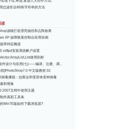
ery实现下拉,单选,复选三大控件方法,
常用过滤非法/特殊字符串的方法
阅读
toshop滤镜打造漂亮抽丝和点阵效果
dows XP 故障恢复控制台应用实例
数据库特征概述
OS vsftpd安装系统帐户设置
Vector,ArrayList,List使用剖析
 组件设计与应用(七)——编译、注册、调...
程]PhotoShop7.0 中文版教程 02
.6病毒播报：拉斯达和变异体变种病毒
索和替换
rd 2007文档中使用主题
制作真彩工具条
E的Win7E版如何下载浏览器?