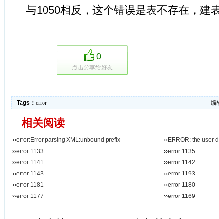
与1050相反，这个错误是表不存在，建
0
点击分享给好友
Tags：
error
编辑
相关阅读
››
error:Error parsing XML:unbound prefix
››
ERROR: the user da
››
error 1133
››
error 1135
››
error 1141
››
error 1142
››
error 1143
››
error 1193
››
error 1181
››
error 1180
››
error 1177
››
error 1169