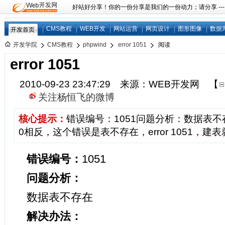
好站好分享！你的一份分享是我们的一份动力；请分享 ---
CMS教程
WEB开发
网站运营
网页设计
图形图像
数据
开发首页
开发学院
CMS教程
phpwind
error 1051
阅读
error 1051
2010-09-23 23:47:29 来源：WEB开发网
【
关注杨恒飞的微博
核心提示：
错误编号：1051问题分析：数据表不
0相反，这个错误是表不存在，error 1051，建
错误编号：
1051
问题分析：
数据表不存在
解决办法：