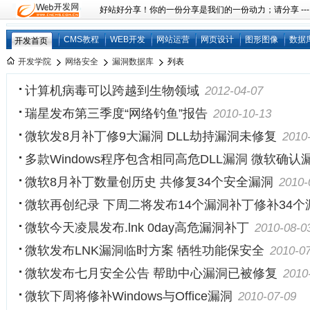
好站好分享！你的一份分享是我们的一份动力；请分享 ---
CMS教程
WEB开发
网站运营
网页设计
图形图像
数据
开发首页
开发学院
网络安全
漏洞数据库
列表
计算机病毒可以跨越到生物领域
2012-04-07
瑞星发布第三季度“网络钓鱼”报告
2010-10-13
微软发8月补丁修9大漏洞 DLL劫持漏洞未修复
2010
多款Windows程序包含相同高危DLL漏洞 微软确认
微软8月补丁数量创历史 共修复34个安全漏洞
2010-
微软再创纪录 下周二将发布14个漏洞补丁修补34个
微软今天凌晨发布.lnk 0day高危漏洞补丁
2010-08-0
微软发布LNK漏洞临时方案 牺牲功能保安全
2010-0
微软发布七月安全公告 帮助中心漏洞已被修复
2010
微软下周将修补Windows与Office漏洞
2010-07-09